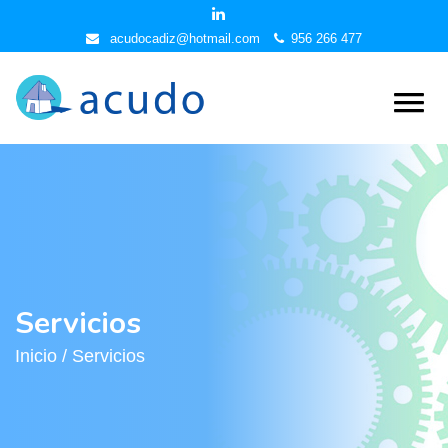
acudocadiz@hotmail.com
956 266 477
Servicios
Inicio /
Servicios